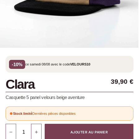
-10%
ce samedi 08/08 avec le code
VELOURS10
Clara
39,90
€
Casquette 5 panel velours beige aventure
Stock limité
Dernières pièces disponibles
−
+
AJOUTER AU PANIER