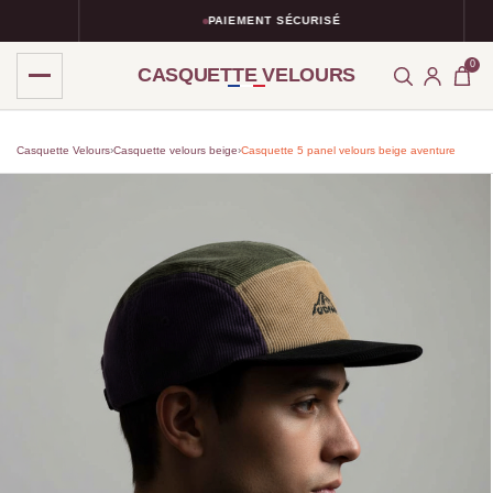
PAIEMENT SÉCURISÉ
0
CASQUETTE VELOURS
Casquette Velours
›
Casquette velours beige​
›
Casquette 5 panel velours beige aventure