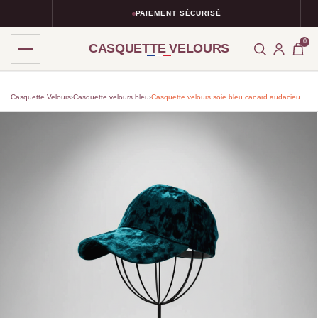
PAIEMENT SÉCURISÉ
0
CASQUETTE VELOURS
Casquette Velours
›
Casquette velours bleu
›
Casquette velours soie bleu canard audacieuse