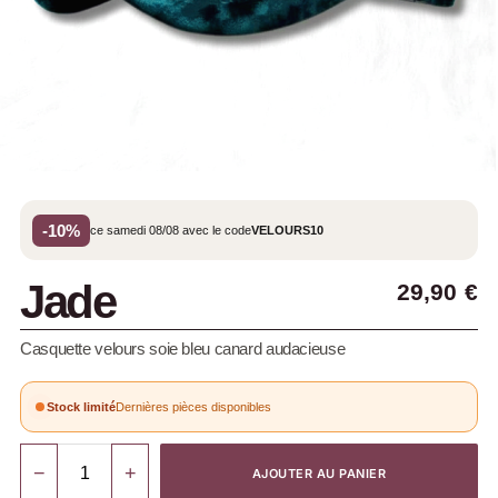
-10%
ce samedi 08/08 avec le code
VELOURS10
Jade
29,90
€
Casquette velours soie bleu canard audacieuse
Stock limité
Dernières pièces disponibles
−
+
AJOUTER AU PANIER