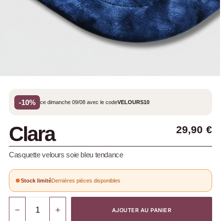
-10%
ce dimanche 09/08 avec le code
VELOURS10
Clara
29,90
€
Casquette velours soie bleu tendance
Stock limité
Dernières pièces disponibles
−
+
AJOUTER AU PANIER